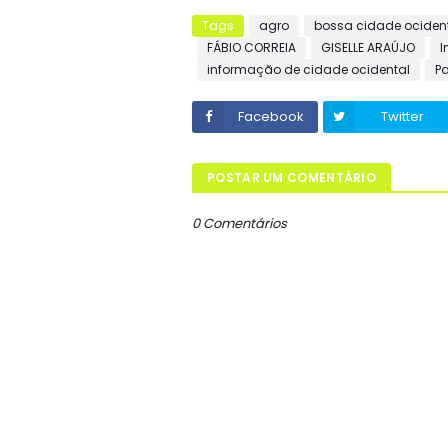
Tags
agro
bossa cidade ociden
FÁBIO CORREIA
GISELLE ARAÚJO
I
informação de cidade ocidental
Pa
Facebook
Twitter
POSTAR UM COMENTÁRIO
0 Comentários