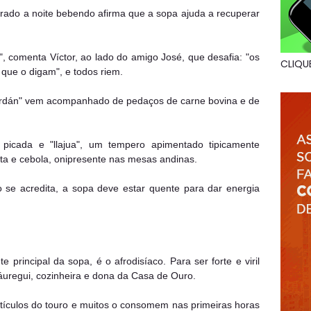
irado a noite bebendo afirma que a sopa ajuda a recuperar
, comenta Víctor, ao lado do amigo José, que desafia: "os
CLIQU
que o digam", e todos riem.
cardán" vem acompanhado de pedaços de carne bovina e de
picada e "llajua", um tempero apimentado tipicamente
ta e cebola, onipresente nas mesas andinas.
 se acredita, a sopa deve estar quente para dar energia
e principal da sopa, é o afrodisíaco. Para ser forte e viril
áuregui, cozinheira e dona da Casa de Ouro.
stículos do touro e muitos o consomem nas primeiras horas