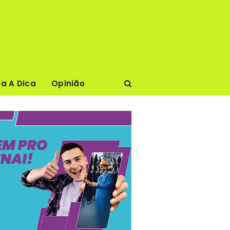
ca A Dica
Opinião