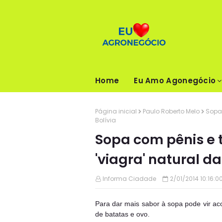
Home
Eu Amo Agonegócio
Página inicial
Paulo Roberto Melo
Sopa 
Bolívia
Sopa com pênis e t
'viagra' natural da
Informa Ciadade
2/01/2014 10:16:0
Para dar mais sabor à sopa pode vir a
de batatas e ovo.