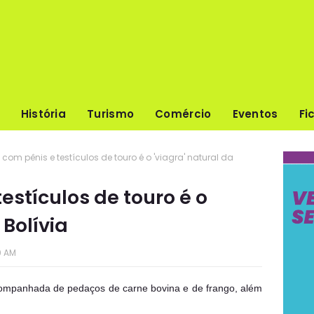
História
Turismo
Comércio
Eventos
Fi
com pênis e testículos de touro é o 'viagra' natural da
estículos de touro é o
 Bolívia
0 AM
companhada de pedaços de carne bovina e de frango, além