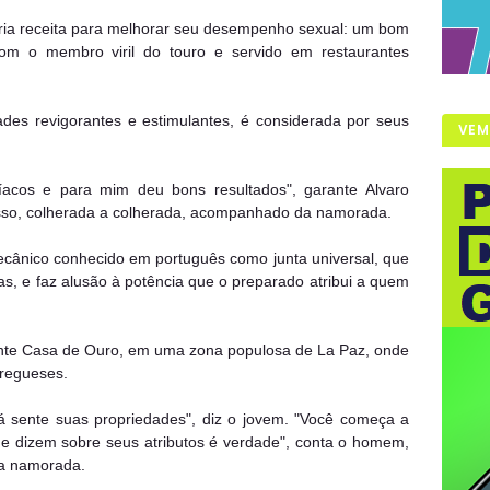
pria receita para melhorar seu desempenho sexual: um bom
com o membro viril do touro e servido em restaurantes
ades revigorantes e estimulantes, é considerada por seus
VEM
síacos e para mim deu bons resultados", garante Alvaro
so, colherada a colherada, acompanhado da namorada.
cânico conhecido em português como junta universal, que
as, e faz alusão à potência que o preparado atribui a quem
ante Casa de Ouro, em uma zona populosa de La Paz, onde
fregueses.
á sente suas propriedades", diz o jovem. "Você começa a
ue dizem sobre seus atributos é verdade", conta o homem,
da namorada.