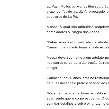
La Paz - Muitos bolivianos têm sua pró
prato de "caldo cardán", preparado 
populares de La Paz.
A sopa, à qual são atribuídas propried
apreciadores o "Viagra dos Andes".
"Beber esse caldo tem efeitos afrodi
Camacho, enquanto toma o caldo espes
A sopa deve seu nome a um artefato me
nos carros serve para dar tração às rod
o ingere.
Camacho, de 30 anos, está no restaur
há duas décadas o prato é servido aos 
"Você nem acaba de tomar e caldo e j
suar, sente que o corpo esquenta. O q
sem dar detalhes e sob o olhar atento 