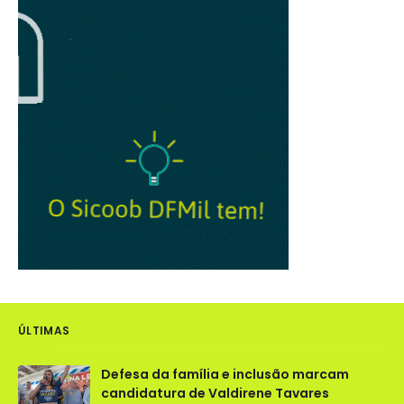
ÚLTIMAS
Defesa da família e inclusão marcam
candidatura de Valdirene Tavares