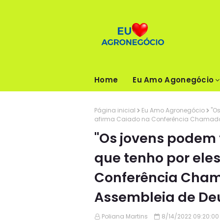
Home
Eu Amo Agonegócio
Página inicial
Eu Amo Agronegócio
"O
afirma Caiado na Conferência Chamados 
"Os jovens podem 
que tenho por eles
Conferência Cham
Assembleia de Deu
Poliana Martins
8/14/2022 09:20:00