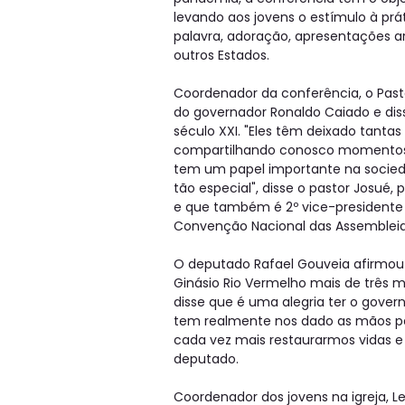
levando aos jovens o estímulo à prá
palavra, adoração, apresentações ar
outros Estados.
Coordenador da conferência, o Past
do governador Ronaldo Caiado e dis
século XXI. "Eles têm deixado tantas
compartilhando conosco momentos d
tem um papel importante na socieda
tão especial", disse o pastor Josué,
e que também é 2º vice-presidente 
Convenção Nacional das Assemblei
O deputado Rafael Gouveia afirmou 
Ginásio Rio Vermelho mais de três m
disse que é uma alegria ter o gover
tem realmente nos dado as mãos pa
cada vez mais restaurarmos vidas e 
deputado.
Coordenador dos jovens na igreja, L