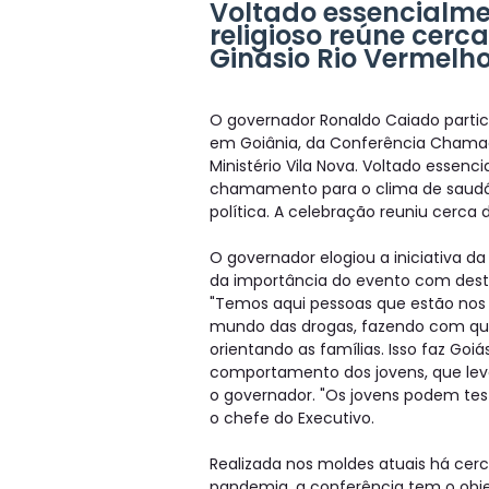
Voltado essencialme
religioso reúne cerca
Ginásio Rio Vermelh
O governador Ronaldo Caiado partici
em Goiânia, da Conferência Chamad
Ministério Vila Nova. Voltado essenc
chamamento para o clima de saud
política. A celebração reuniu cerca 
O governador elogiou a iniciativa da
da importância do evento com desta
"Temos aqui pessoas que estão nos 
mundo das drogas, fazendo com qu
orientando as famílias. Isso faz Goi
comportamento dos jovens, que leva
o governador. "Os jovens podem tes
o chefe do Executivo.
Realizada nos moldes atuais há cer
pandemia, a conferência tem o objet