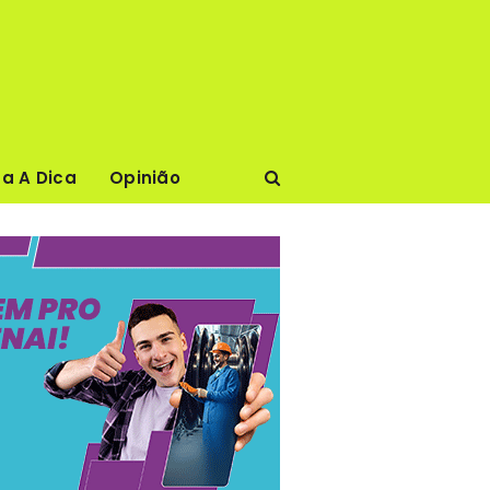
ca A Dica
Opinião