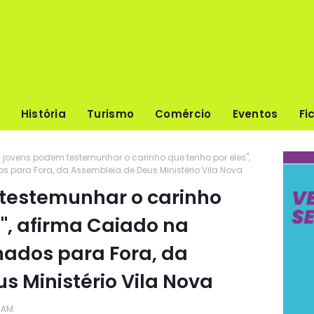
História
Turismo
Comércio
Eventos
Fi
s jovens podem testemunhar o carinho que tenho por eles",
para Fora, da Assembleia de Deus Ministério Vila Nova
testemunhar o carinho
", afirma Caiado na
ados para Fora, da
s Ministério Vila Nova
 AM