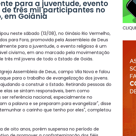
nte para a juventude, evento
 de três mil participantes no
o, em Goiânia
CLIQU
pou neste sábado (13/08), no Ginásio Rio Vermelho,
os para Fora, promovida pela Assembleia de Deus
ialmente para a juventude, o evento religioso é um
ável civismo, em ano marcado pela movimentação
de três mil jovens de todo o Estado de Goiás.
 Igreja Assembleia de Deus, campo Vila Nova e falou
que para o trabalho de evangelização dos jovens.
ajudando a construir o Estado. Retirando pessoas do
e elas se sintam responsáveis, bem como
ás ser referência nacional, especialmente no
m a palavra e se preparam para evangelizar", disse
temunhar o carinho que tenho por eles", completou
ca de oito anos, porém suspensa no período de
ivo de promover a confraternização dos fiéis,