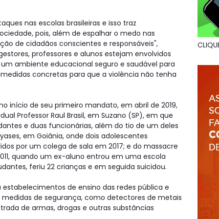
ues nas escolas brasileiras e isso traz
ociedade, pois, além de espalhar o medo nas
ação de cidadãos conscientes e responsáveis",
CLIQU
 gestores, professores e alunos estejam envolvidos
 um ambiente educacional seguro e saudável para
edidas concretas para que a violência não tenha
 no início de seu primeiro mandato, em abril de 2019,
dual Professor Raul Brasil, em Suzano (SP), em que
antes e duas funcionárias, além do tio de um deles
yases, em Goiânia, onde dois adolescentes
idos por um colega de sala em 2017; e do massacre
 2011, quando um ex-aluno entrou em uma escola
tudantes, feriu 22 crianças e em seguida suicidou.
 a estabelecimentos de ensino das redes pública e
de medidas de segurança, como detectores de metais
entrada de armas, drogas e outras substâncias