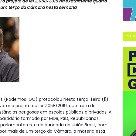
 o projeto de lei 2.058/2019 há exatamente quatro
e um terço da Câmara nesta semana
VEM
us (Podemos-GO) protocolou nesta terça-feira (11)
tar o projeto de lei 2.058/2019, que trata do
tâncias perigosas em escolas públicas e privadas. A
partidário formado por MDB, PSD, Republicanos,
parlamentares, e da bancada do União Brasil, com
a por mais de um terço da Câmara, a matéria está