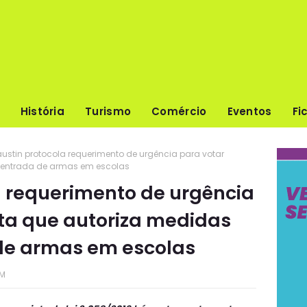
História
Turismo
Comércio
Eventos
Fi
austin protocola requerimento de urgência para votar
a entrada de armas em escolas
a requerimento de urgência
ta que autoriza medidas
de armas em escolas
PM