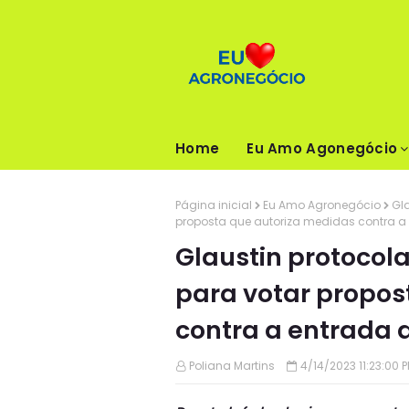
Home
Eu Amo Agonegócio
Página inicial
Eu Amo Agronegócio
Gl
proposta que autoriza medidas contra 
Glaustin protocol
para votar propos
contra a entrada 
Poliana Martins
4/14/2023 11:23:00 