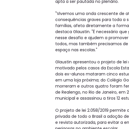
apta a ser pautada no plenário.
"Vivemos uma onda crescente de ataq
consequências graves para toda a s
famílias, afeta diretamente a form
destaca Glaustin. "É necessário que
nesse desafio e ajudem a promover
todos, mas também precisamos de m
espaço nas escolas."
Glaustin apresentou o projeto de lei
motivado pelos casos da Escola Esta
dois ex-alunos mataram cinco estud
em uma loja próxima; do Colégio Go
morreram e outros quatro foram fer
de Realengo, no Rio de Janeiro, em
municipal e assassinou a tiros 12 es
O projeto de lei 2.058/2019 permite
privada de todo o Brasil a adoção 
e revista autorizada, para evitar a 
perigosas no ambiente escolar.