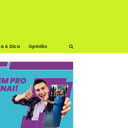
ca A Dica
Opinião