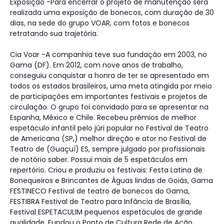
Exposição -Para encerrar o projeto de manutenção será
realizada uma exposição de bonecos, com duração de 30
dias, na sede do grupo VOAR, com fotos e bonecos
retratando sua trajetória.
Cia Voar -A companhia teve sua fundação em 2003, no
Gama (DF). Em 2012, com nove anos de trabalho,
conseguiu conquistar a honra de ter se apresentado em
todos os estados brasileiros, uma meta atingida por meio
de participações em importantes festivais e projetos de
circulação. O grupo foi convidado para se apresentar na
Espanha, México e Chile. Recebeu prêmios de melhor
espetáculo infantil pelo júri popular no Festival de Teatro
de Americana (SP,) melhor direção e ator no Festival de
Teatro de (Guaçuí) ES, sempre julgado por profissionais
de notório saber. Possui mais de 5 espetáculos em
repertório. Criou e produziu os festivais: Festa Latina de
Bonequeiros e Brincantes de Águas lindas de Goiás, Gama
FESTINECO Festival de teatro de bonecos do Gama,
FESTIBRA Festival de Teatro para Infância de Brasília,
Festival ESPETACULIM pequenos espetáculos de grande
qualidade. Fundou o Ponto de Cultura Rede de Ação