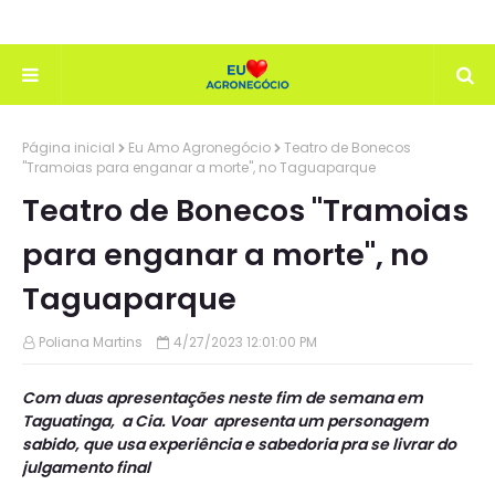
Página inicial
Eu Amo Agronegócio
Teatro de Bonecos
"Tramoias para enganar a morte", no Taguaparque
Teatro de Bonecos "Tramoias
para enganar a morte", no
Taguaparque
Poliana Martins
4/27/2023 12:01:00 PM
Com duas apresentações neste fim de semana em
Taguatinga, a Cia. Voar apresenta um personagem
sabido, que usa experiência e sabedoria pra se livrar do
julgamento final