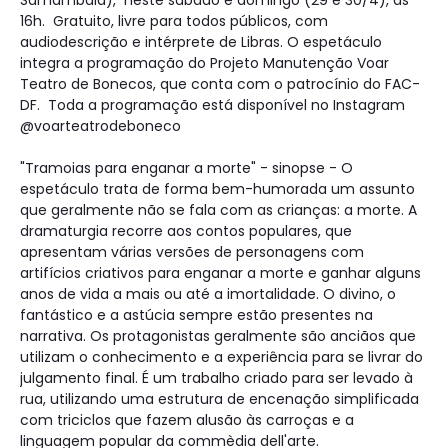
Samambaia), neste sábado e domingo (29 e 30/4), às
16h. Gratuito, livre para todos públicos, com
audiodescrição e intérprete de Libras. O espetáculo
integra a programação do Projeto Manutenção Voar
Teatro de Bonecos, que conta com o patrocínio do FAC-
DF. Toda a programação está disponível no Instagram
@voarteatrodeboneco
"Tramoias para enganar a morte" - sinopse - O
espetáculo trata de forma bem-humorada um assunto
que geralmente não se fala com as crianças: a morte. A
dramaturgia recorre aos contos populares, que
apresentam várias versões de personagens com
artifícios criativos para enganar a morte e ganhar alguns
anos de vida a mais ou até a imortalidade. O divino, o
fantástico e a astúcia sempre estão presentes na
narrativa. Os protagonistas geralmente são anciãos que
utilizam o conhecimento e a experiência para se livrar do
julgamento final. É um trabalho criado para ser levado à
rua, utilizando uma estrutura de encenação simplificada
com triciclos que fazem alusão às carroças e a
linguagem popular da commèdia dell'arte.