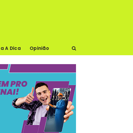
ca A Dica
Opinião