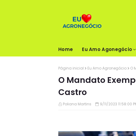
Home
Eu Amo Agonegócio
Página inicial
Eu Amo Agronegócio
O 
O Mandato Exempl
Castro
Poliana Martins
9/11/2023 11:58:00 