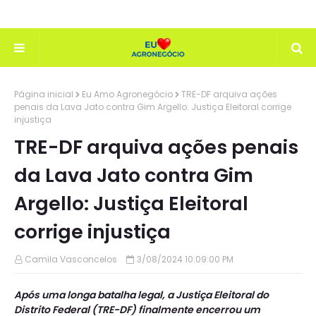
Página inicial
Eu Amo Agronegócio
TRE-DF arquiva ações
penais da Lava Jato contra Gim Argello: Justiça Eleitoral corrige
injustiça
TRE-DF arquiva ações penais
da Lava Jato contra Gim
Argello: Justiça Eleitoral
corrige injustiça
Camila Vasconcelos
3/08/2024 10:09:00 PM
Após uma longa batalha legal, a Justiça Eleitoral do
Distrito Federal (TRE-DF) finalmente encerrou um