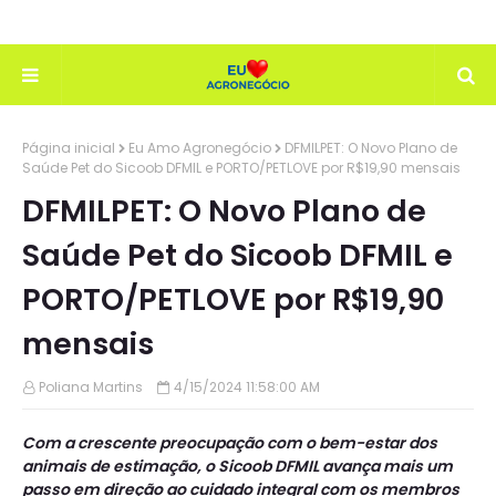
Página inicial
Eu Amo Agronegócio
DFMILPET: O Novo Plano de
Saúde Pet do Sicoob DFMIL e PORTO/PETLOVE por R$19,90 mensais
DFMILPET: O Novo Plano de
Saúde Pet do Sicoob DFMIL e
PORTO/PETLOVE por R$19,90
mensais
Poliana Martins
4/15/2024 11:58:00 AM
Com a crescente preocupação com o bem-estar dos
animais de estimação, o Sicoob DFMIL avança mais um
passo em direção ao cuidado integral com os membros