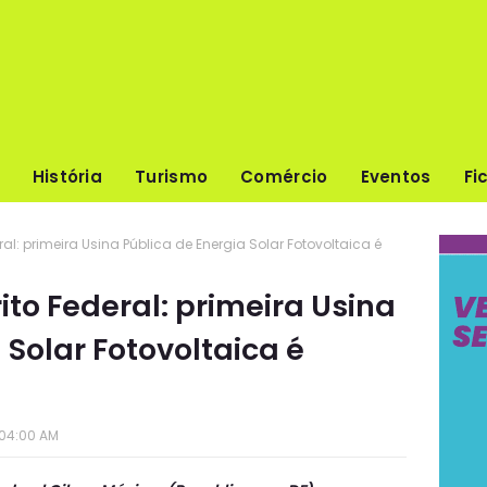
História
Turismo
Comércio
Eventos
Fi
eral: primeira Usina Pública de Energia Solar Fotovoltaica é
rito Federal: primeira Usina
 Solar Fotovoltaica é
:04:00 AM