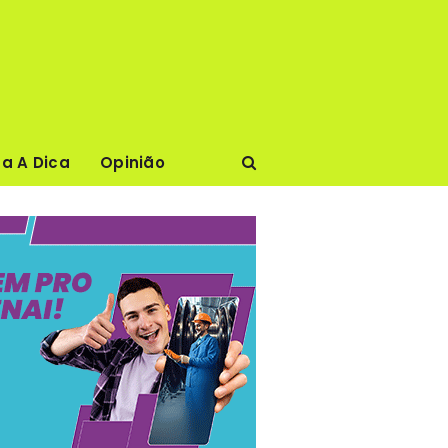
ca A Dica
Opinião