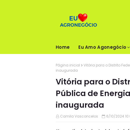
Home
Eu Amo Agonegócio
Página inicial
Vitória para o Distrito Fed
inaugurada
Vitória para o Dist
Pública de Energia
inaugurada
Camila Vasconcelos
6/10/2024 10