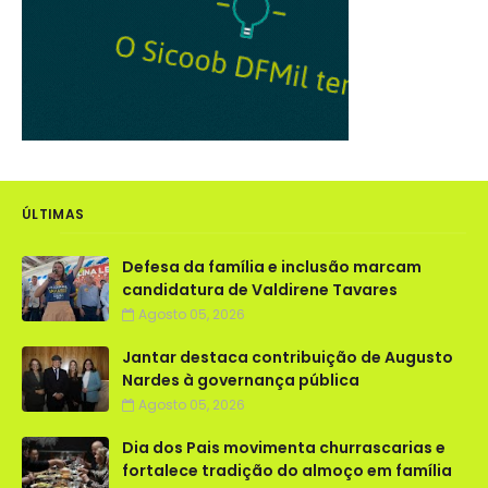
ÚLTIMAS
Defesa da família e inclusão marcam
candidatura de Valdirene Tavares
Agosto 05, 2026
Jantar destaca contribuição de Augusto
Nardes à governança pública
Agosto 05, 2026
Dia dos Pais movimenta churrascarias e
fortalece tradição do almoço em família