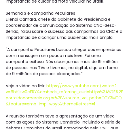
importância de cuidar da frota veicular no Brasil.
Semana S e campanha Peculiares
Elienai Câmara, chefe do Gabinete da Presidência e
coordenador de Comunicação do Sistema CNC-Sesc-
Senac, falou sobre o sucesso das campanhas da CNC e a
importância de alcançar uma audiência mais ampla.
"A campanha Peculiares buscou chegar aos empresários
com mensagem um pouco mais leve. Foi uma
campanha exitosa. Nós alcançamos mais de 19 milhões
de pessoas nas TVs e tivemos, no digital, algo em torno
de 9 milhões de pessoas alcançadas."
Veja o vídeo no link:
https://www.youtube.com/watch?
v=6hH1sw0cFRY&embeds_referring_euri=https%3A%2F%2F
portaldocomercio.org.br%2F&source_ve_path=OTY3MTQ
&feature=emb_imp_woyt&themeRefresh=1
A reunião também teve a apresentação de um vídeo
com as ações do Sistema Comércio, incluindo a série de
debates Caminhos do Brasil, patrocinada pela CNC, que