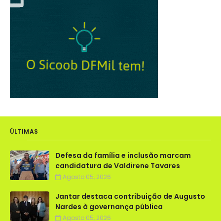
ÚLTIMAS
Defesa da família e inclusão marcam
candidatura de Valdirene Tavares
Agosto 05, 2026
Jantar destaca contribuição de Augusto
Nardes à governança pública
Agosto 05, 2026