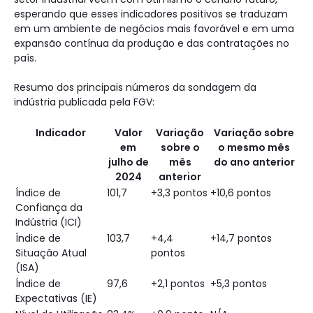
esperando que esses indicadores positivos se traduzam
em um ambiente de negócios mais favorável e em uma
expansão contínua da produção e das contratações no
país.
Resumo dos principais números da sondagem da
indústria publicada pela FGV:
Indicador
Valor
Variação
Variação sobre
em
sobre o
o mesmo mês
julho de
mês
do ano anterior
2024
anterior
Índice de
101,7
+3,3 pontos
+10,6 pontos
Confiança da
Indústria (ICI)
Índice de
103,7
+4,4
+14,7 pontos
Situação Atual
pontos
(ISA)
Índice de
97,6
+2,1 pontos
+5,3 pontos
Expectativas (IE)