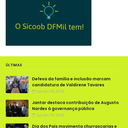
ÚLTIMAS
Defesa da família e inclusão marcam
candidatura de Valdirene Tavares
Agosto 05, 2026
Jantar destaca contribuição de Augusto
Nardes à governança pública
Agosto 05, 2026
Dia dos Pais movimenta churrascarias e