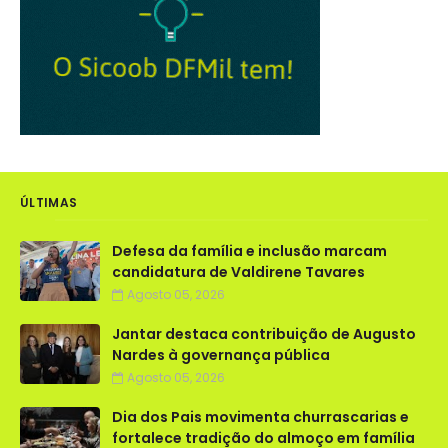
ÚLTIMAS
Defesa da família e inclusão marcam
candidatura de Valdirene Tavares
Agosto 05, 2026
Jantar destaca contribuição de Augusto
Nardes à governança pública
Agosto 05, 2026
Dia dos Pais movimenta churrascarias e
fortalece tradição do almoço em família