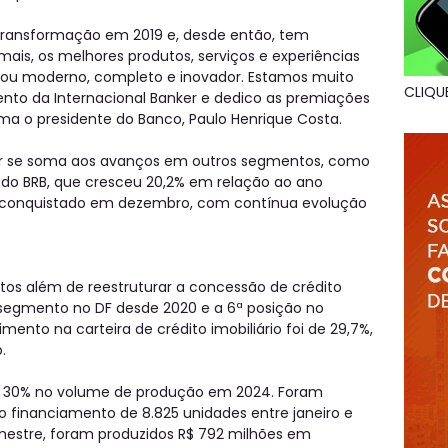
 transformação em 2019 e, desde então, tem
mais, os melhores produtos, serviços e experiências
rnou moderno, completo e inovador. Estamos muito
CLIQU
ento da Internacional Banker e dedico as premiações
ma o presidente do Banco, Paulo Henrique Costa.
er se soma aos avanços em outros segmentos, como
o do BRB, que cresceu 20,2% em relação ao ano
 foi conquistado em dezembro, com contínua evolução
tos além de reestruturar a concessão de crédito
o segmento no DF desde 2020 e a 6ª posição no
mento na carteira de crédito imobiliário foi de 29,7%,
.
 30% no volume de produção em 2024. Foram
o financiamento de 8.825 unidades entre janeiro e
mestre, foram produzidos R$ 792 milhões em