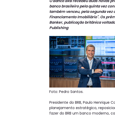
O Banco BRB recebeu duas novas prem
banco brasileiro pela quinta vez co
também venceu, pela segunda vez c
Financiamento Imobiliário". Os prêm
Banker, publicação britânica voltada
Publishing
Foto: Pedro Santos.
Presidente do BRB, Paulo Henrique C
planejamento estratégico, reposic
fazer do BRB um banco moderno, co