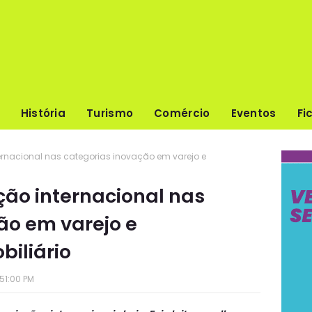
História
Turismo
Comércio
Eventos
Fi
rnacional nas categorias inovação em varejo e
ão internacional nas
ão em varejo e
biliário
51:00 PM