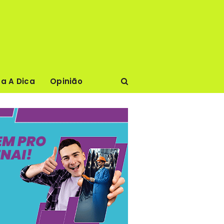
ca A Dica
Opinião