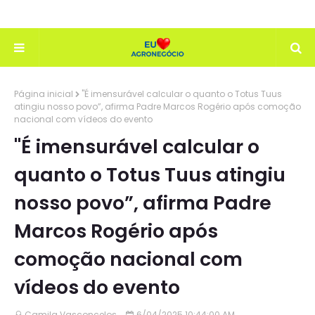
Página inicial
"É imensurável calcular o quanto o Totus Tuus
atingiu nosso povo”, afirma Padre Marcos Rogério após comoção
nacional com vídeos do evento
"É imensurável calcular o
quanto o Totus Tuus atingiu
nosso povo”, afirma Padre
Marcos Rogério após
comoção nacional com
vídeos do evento
Camila Vasconcelos
6/04/2025 10:44:00 AM