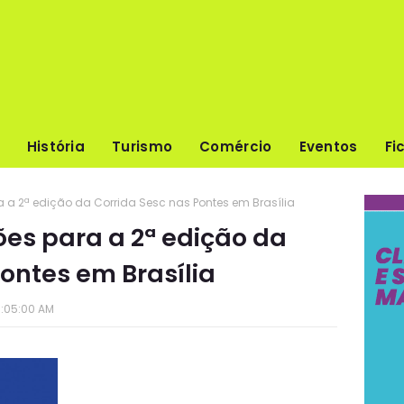
História
Turismo
Comércio
Eventos
Fi
a a 2ª edição da Corrida Sesc nas Pontes em Brasília
ões para a 2ª edição da
ontes em Brasília
:05:00 AM