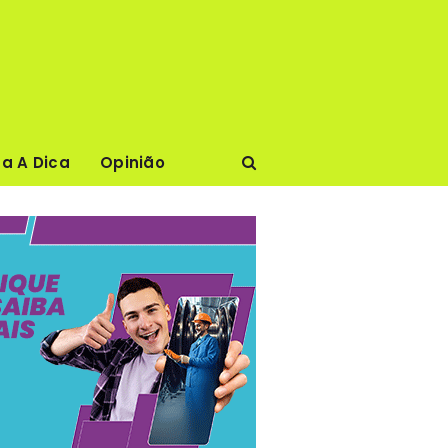
ca A Dica
Opinião