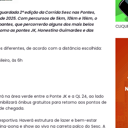
aguardada 2ª edição da Corrida Sesc nas Pontes,
 de 2025. Com percursos de 5km, 10km e 16km, o
ipantes, que percorrerão alguns dos mais belos
CLIQU
, como as pontes JK, Honestino Guimarães e das
 diferentes, de acordo com a distância escolhida:
leiro, às 6h
á na área verde entre a Ponte JK e a QL 24, ao lado
ibilizará ônibus gratuitos para retorno aos pontos de
de chegada.
esportiva. Haverá estrutura de lazer e bem-estar
ing-pong e show ao vivo na carreta palco do Sesc. A