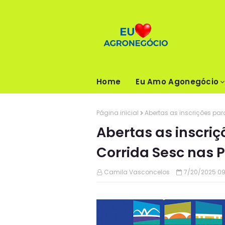
Home
Eu Amo Agonegócio
Página inicial
Abertas as inscrições par
Abertas as inscriç
Corrida Sesc nas P
Camila Vasconcelos
7/20/2025 09