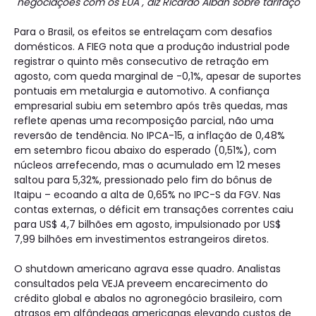
negociações com os EUA", diz Ricardo Alban sobre tarifaço
Para o Brasil, os efeitos se entrelaçam com desafios
domésticos. A FIEG nota que a produção industrial pode
registrar o quinto mês consecutivo de retração em
agosto, com queda marginal de -0,1%, apesar de suportes
pontuais em metalurgia e automotivo. A confiança
empresarial subiu em setembro após três quedas, mas
reflete apenas uma recomposição parcial, não uma
reversão de tendência. No IPCA-15, a inflação de 0,48%
em setembro ficou abaixo do esperado (0,51%), com
núcleos arrefecendo, mas o acumulado em 12 meses
saltou para 5,32%, pressionado pelo fim do bônus de
Itaipu – ecoando a alta de 0,65% no IPC-S da FGV. Nas
contas externas, o déficit em transações correntes caiu
para US$ 4,7 bilhões em agosto, impulsionado por US$
7,99 bilhões em investimentos estrangeiros diretos.
O shutdown americano agrava esse quadro. Analistas
consultados pela VEJA preveem encarecimento do
crédito global e abalos no agronegócio brasileiro, com
atrasos em alfândegas americanas elevando custos de