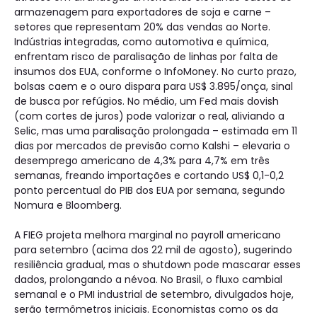
armazenagem para exportadores de soja e carne –
setores que representam 20% das vendas ao Norte.
Indústrias integradas, como automotiva e química,
enfrentam risco de paralisação de linhas por falta de
insumos dos EUA, conforme o InfoMoney. No curto prazo,
bolsas caem e o ouro dispara para US$ 3.895/onça, sinal
de busca por refúgios. No médio, um Fed mais dovish
(com cortes de juros) pode valorizar o real, aliviando a
Selic, mas uma paralisação prolongada – estimada em 11
dias por mercados de previsão como Kalshi – elevaria o
desemprego americano de 4,3% para 4,7% em três
semanas, freando importações e cortando US$ 0,1-0,2
ponto percentual do PIB dos EUA por semana, segundo
Nomura e Bloomberg.
A FIEG projeta melhora marginal no payroll americano
para setembro (acima dos 22 mil de agosto), sugerindo
resiliência gradual, mas o shutdown pode mascarar esses
dados, prolongando a névoa. No Brasil, o fluxo cambial
semanal e o PMI industrial de setembro, divulgados hoje,
serão termômetros iniciais. Economistas como os da