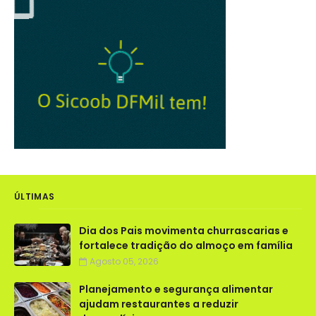
ÚLTIMAS
Dia dos Pais movimenta churrascarias e
fortalece tradição do almoço em família
Agosto 05, 2026
Planejamento e segurança alimentar
ajudam restaurantes a reduzir