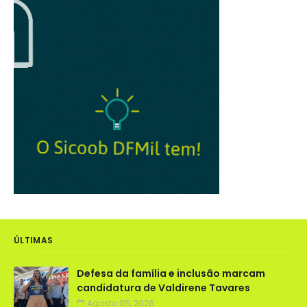
ÚLTIMAS
Defesa da família e inclusão marcam
candidatura de Valdirene Tavares
Agosto 05, 2026