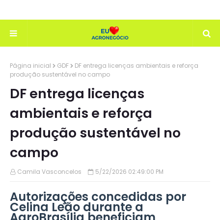
Página inicial
GDF
DF entrega licenças ambientais e reforça
produção sustentável no campo
DF entrega licenças
ambientais e reforça
produção sustentável no
campo
Camila Vasconcelos
5/22/2026 02:49:00 PM
Autorizações concedidas por
Celina Leão durante a
AgroBrasília beneficiam