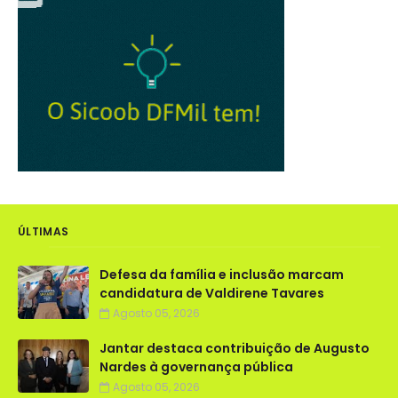
ÚLTIMAS
Defesa da família e inclusão marcam
candidatura de Valdirene Tavares
Agosto 05, 2026
Jantar destaca contribuição de Augusto
Nardes à governança pública
Agosto 05, 2026