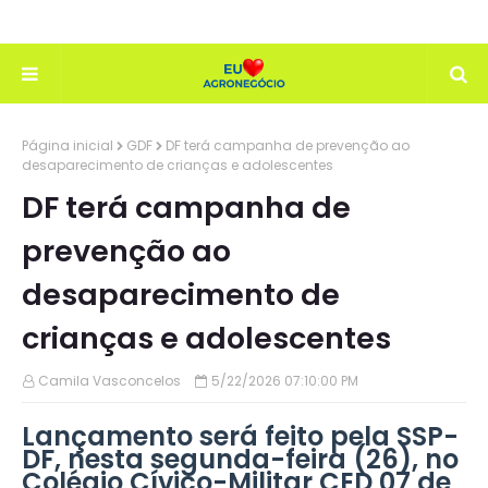
Página inicial
GDF
DF terá campanha de prevenção ao
desaparecimento de crianças e adolescentes
DF terá campanha de
prevenção ao
desaparecimento de
crianças e adolescentes
Camila Vasconcelos
5/22/2026 07:10:00 PM
Lançamento será feito pela SSP-
DF, nesta segunda-feira (26), no
Colégio Cívico-Militar CED 07 de