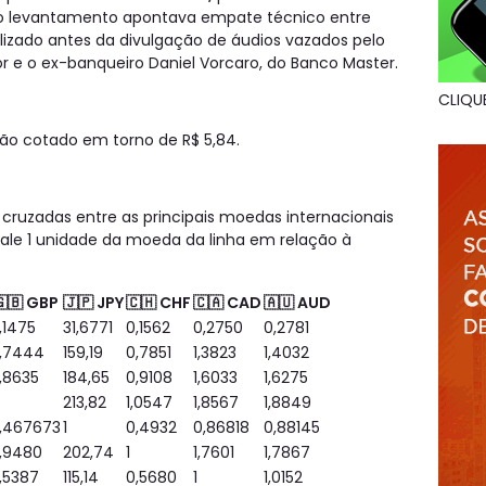
imo levantamento apontava empate técnico entre
alizado antes da divulgação de áudios vazados pelo
or e o ex-banqueiro Daniel Vorcaro, do Banco Master.
CLIQU
gão cotado em torno de R$ 5,84.
cruzadas entre as principais moedas internacionais
 vale 1 unidade da moeda da linha em relação à
🇬🇧 GBP
🇯🇵 JPY
🇨🇭 CHF
🇨🇦 CAD
🇦🇺 AUD
,1475
31,6771
0,1562
0,2750
0,2781
,7444
159,19
0,7851
1,3823
1,4032
,8635
184,65
0,9108
1,6033
1,6275
213,82
1,0547
1,8567
1,8849
,467673
1
0,4932
0,86818
0,88145
,9480
202,74
1
1,7601
1,7867
,5387
115,14
0,5680
1
1,0152