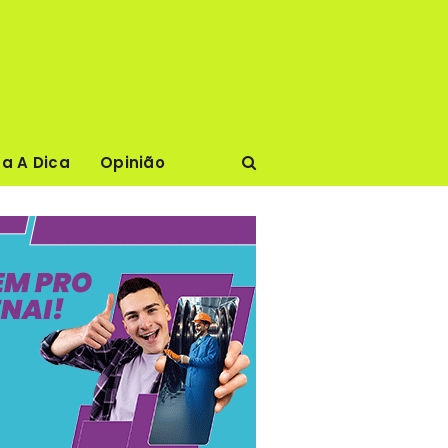
ca A Dica
Opinião