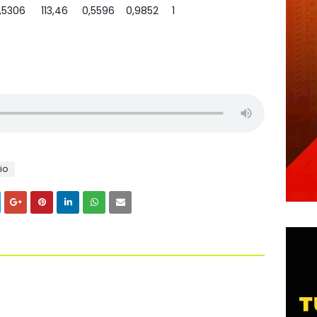
,5306
113,46
0,5596
0,9852
1
io