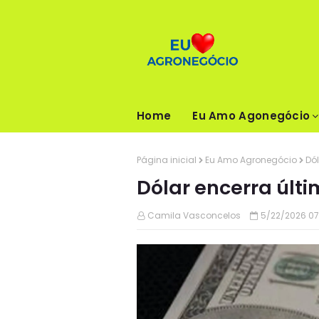
Home
Eu Amo Agonegócio
Página inicial
Eu Amo Agronegócio
Dól
Dólar encerra últi
Camila Vasconcelos
5/22/2026 07