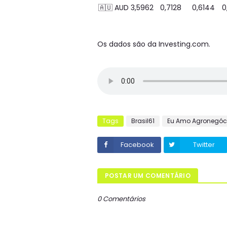
🇦🇺 AUD
3,5962
0,7128
0,6144
0
Os dados são da Investing.com.
Tags
Brasil61
Eu Amo Agronegóc
Facebook
Twitter
POSTAR UM COMENTÁRIO
0 Comentários