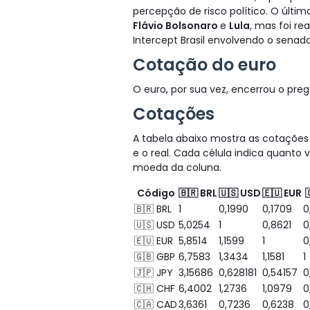
percepção de risco político. O últ
Flávio Bolsonaro
e
Lula
, mas foi re
Intercept Brasil envolvendo o senad
Cotação do euro
O euro, por sua vez, encerrou o pre
Cotações
A tabela abaixo mostra as cotações 
e o real. Cada célula indica quanto
moeda da coluna.
Código
🇧🇷 BRL
🇺🇸 USD
🇪🇺 EUR
🇧🇷 BRL
1
0,1990
0,1709
0
🇺🇸 USD
5,0254
1
0,8621
0
🇪🇺 EUR
5,8514
1,1599
1
0
🇬🇧 GBP
6,7583
1,3434
1,1581
1
🇯🇵 JPY
3,15686
0,628181
0,54157
0
🇨🇭 CHF
6,4002
1,2736
1,0979
0
🇨🇦 CAD
3,6361
0,7236
0,6238
0