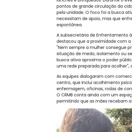
lanches e brinquedos. Durante o ev
pontos de grande circulação da cida
pela unidade. O foco foi a busca ati
necessitam de apoio, mas que enfre
espontânea.
A subsecretária de Enfrentamento à 
destacou que a proximidade com a p
"Nem sempre a mulher consegue proc
situação de medo, isolamento ou se
busca ativa aproxima o poder públic
uma rede preparada para acolher", a
As equipes dialogaram com comerci
centro, que inclui acolhimento psicos
enfermagem, oficinas, rodas de conve
O CRMB conta ainda com um espaço l
permitindo que as mães recebam a