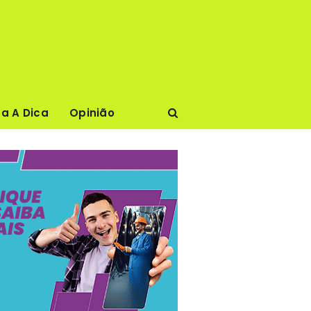
ca A Dica
Opinião