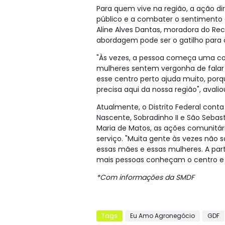
Para quem vive na região, a ação di
público e a combater o sentimento
Aline Alves Dantas, moradora do Re
abordagem pode ser o gatilho para
"Às vezes, a pessoa começa uma co
mulheres sentem vergonha de falar s
esse centro perto ajuda muito, po
precisa aqui da nossa região", avali
Atualmente, o Distrito Federal con
Nascente, Sobradinho II e São Sebast
Maria de Matos, as ações comunitár
serviço. "Muita gente às vezes não 
essas mães e essas mulheres. A pa
mais pessoas conheçam o centro e 
*Com informações da SMDF
Tags
Eu Amo Agronegócio
GDF