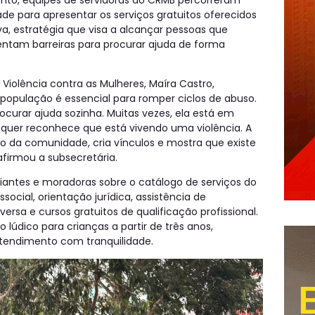
ento, equipes de servidoras do CRMB percorreram
de para apresentar os serviços gratuitos oferecidos
va, estratégia que visa a alcançar pessoas que
ntam barreiras para procurar ajuda de forma
Violência contra as Mulheres, Maíra Castro,
opulação é essencial para romper ciclos de abuso.
urar ajuda sozinha. Muitas vezes, ela está em
quer reconhece que está vivendo uma violência. A
o da comunidade, cria vínculos e mostra que existe
firmou a subsecretária.
antes e moradoras sobre o catálogo de serviços do
social, orientação jurídica, assistência de
rsa e cursos gratuitos de qualificação profissional.
údico para crianças a partir de três anos,
tendimento com tranquilidade.