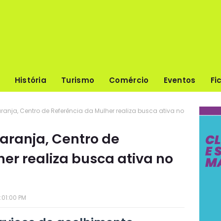
História
Turismo
Comércio
Eventos
Fi
anja, Centro de Referência da Mulher realiza busca ativa no
aranja, Centro de
er realiza busca ativa no
s
:01:00 PM