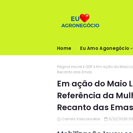
Home
Eu Amo Agonegócio
Página inicial
GDF
Em ação do Maio Lar
Recanto das Emas
Em ação do Maio L
Referência da Mulh
Recanto das Ema
Camila Vasconcelos
5/22/2026 03