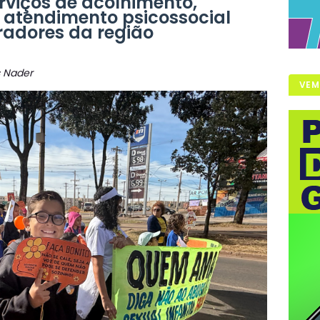
rviços de acolhimento,
e atendimento psicossocial
adores da região
us Nader
VEM