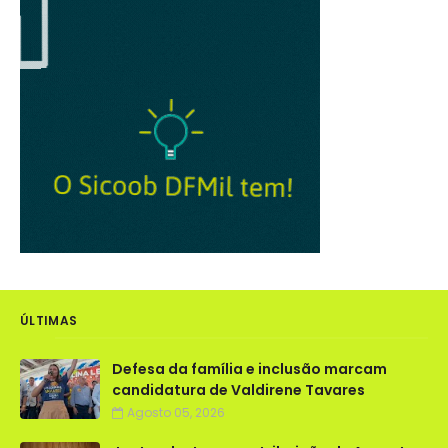
ÚLTIMAS
Defesa da família e inclusão marcam
candidatura de Valdirene Tavares
Agosto 05, 2026