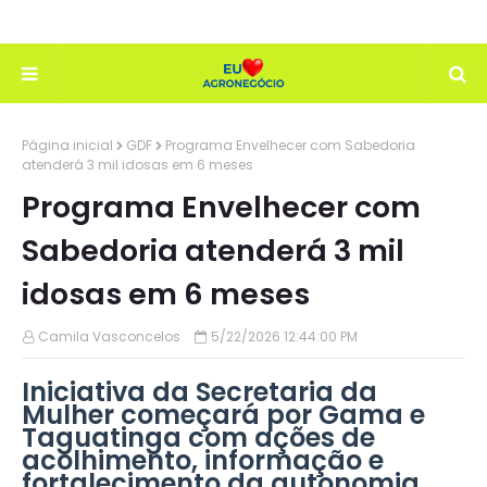
Página inicial
GDF
Programa Envelhecer com Sabedoria
atenderá 3 mil idosas em 6 meses
Programa Envelhecer com
Sabedoria atenderá 3 mil
idosas em 6 meses
Camila Vasconcelos
5/22/2026 12:44:00 PM
Iniciativa da Secretaria da
Mulher começará por Gama e
Taguatinga com ações de
acolhimento, informação e
fortalecimento da autonomia