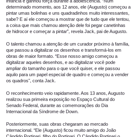
infância e ganhou força durante a adolescência. “Num 
determinado momento, aos 12 anos, ele (Augusto) começou a 
pintar umas bolinhas e uns quadradinhos muito interessantes, 
sabe? E aí ele começou a mostrar que de tudo que ele tentou, 
a coisa que mais chamou atenção dele foi pegar canetinhas 
de hidrocor e começar a pintar”, revela Jack, pai de Augusto. 
O talento chamou a atenção de um curador próximo à família, 
que passou a digitalizar os desenhos e transformá-los em 
obras de maior formato. “Esse nosso amigo começou a 
digitalizar aqueles desenhos, e ao digitalizar você pode 
ampliar do tamanho para o que você quiser, e ele passou 
aquilo para um papel especial de quadro e começou a vender 
os quadros", conta Jack. 
O reconhecimento veio rapidamente. Aos 13 anos, Augusto 
realizou sua primeira exposição no Espaço Cultural do 
Senado Federal, durante as comemorações do Dia 
Internacional da Síndrome de Down. 
Posteriormente, suas obras chegaram ao mercado 
internacional. “Ele (Augusto) ficou muito amigo do João 
Cândido Portinari, filho do Portinari. O Cândido Portinari o 